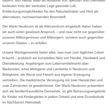
Bayern. 860 Hektar Wald als Ausläufer von Spessart und Odenwald
bedeuten trotz der zentralen Lage gesunde Luft,
Entdeckungsmöglichkeiten für den Naturliebhaber und Holz als
alternativen, nachwachsenden Brennstoff.
Der Markt Neubrunn ist als Kleinzentrum eingestuft, daher haben
wir auch einen gewissen Anspruch – und zwar nicht nur gegenüber
unseren Mitbürgerinnen und Mitbürgern, sondern auch gegenüber
unseren Gästen – zu erfüllen.
Unsere Marktgemeinde bietet alles, was man zum täglichen Leben
braucht – praktisch ein komplettes Netz von Handel, Handwerk und
Dienstleistung. Angefangen vom Lebensmittelmarkt über
Bäckereien, einer Metzgerei und Landwirte in Neubrunn und
Böttigheim, die Wurst und Fleisch aus eigener Erzeugung
vertreiben. Die medizinische Versorgung mit zwei Hausärzten und
zwei Zahnärzten ist gewährleistet. Der Markt Neubrunn präsentiert
sich als familienfreundliche Gemeinde, es gibt Betreuungsangebote
für Kinder mit Kindergärten in jedem Ortsteil und eine Grundschule
im Nachbarort Helmstadt.