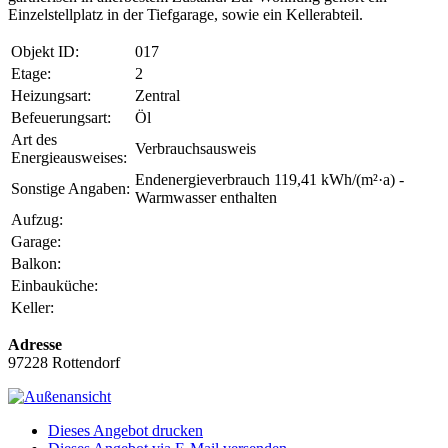
Einzelstellplatz in der Tiefgarage, sowie ein Kellerabteil.
Objekt ID:
017
Etage:
2
Heizungsart:
Zentral
Befeuerungsart:
Öl
Art des
Verbrauchsausweis
Energieausweises:
Endenergieverbrauch 119,41 kWh/(m²·a) -
Sonstige Angaben:
Warmwasser enthalten
Aufzug:
Garage:
Balkon:
Einbauküche:
Keller:
Adresse
97228 Rottendorf
Dieses Angebot drucken